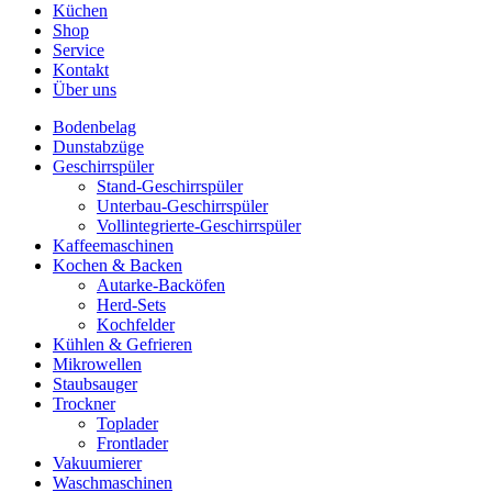
Küchen
Shop
Service
Kontakt
Über uns
Bodenbelag
Dunstabzüge
Geschirrspüler
Stand-Geschirrspüler
Unterbau-Geschirrspüler
Vollintegrierte-Geschirrspüler
Kaffeemaschinen
Kochen & Backen
Autarke-Backöfen
Herd-Sets
Kochfelder
Kühlen & Gefrieren
Mikrowellen
Staubsauger
Trockner
Toplader
Frontlader
Vakuumierer
Waschmaschinen