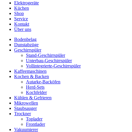
Elektrogeräte
Küchen
Shop
Service
Kontakt
Über uns
Bodenbelag
Dunstabzüge
Geschirrspüler
Stand-Geschirrspüler
Unterbau-Geschirrspüler
Vollintegrierte-Geschirrspüler
Kaffeemaschinen
Kochen & Backen
Autarke-Backöfen
Herd-Sets
Kochfelder
Kühlen & Gefrieren
Mikrowellen
Staubsauger
Trockner
Toplader
Frontlader
Vakuumierer